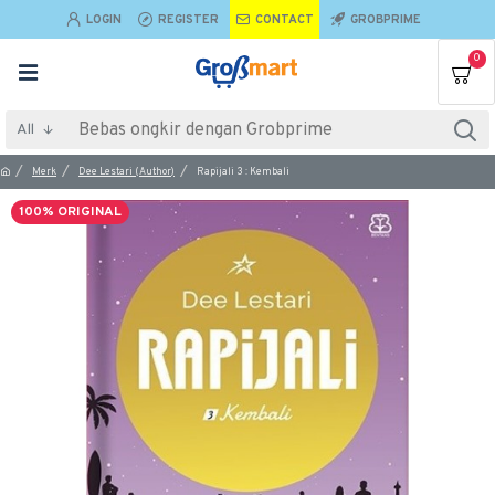
LOGIN
REGISTER
CONTACT
GROBPRIME
0
All
Merk
Dee Lestari (Author)
Rapijali 3 : Kembali
100% ORIGINAL