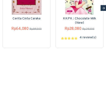
Cerita Cinta Caraka
KKPK : Chocolate Milk
(New)
Rp64,080
Rp28,080
Rp89,000
Rp39,000
4 review(s)