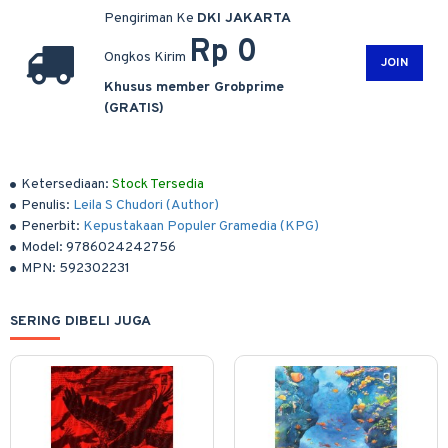
Pengiriman Ke
DKI JAKARTA
Rp 0
Ongkos Kirim
JOIN
Khusus member Grobprime
(GRATIS)
Ketersediaan:
Stock Tersedia
Penulis:
Leila S Chudori (Author)
Penerbit:
Kepustakaan Populer Gramedia (KPG)
Model:
9786024242756
MPN:
592302231
SERING DIBELI JUGA