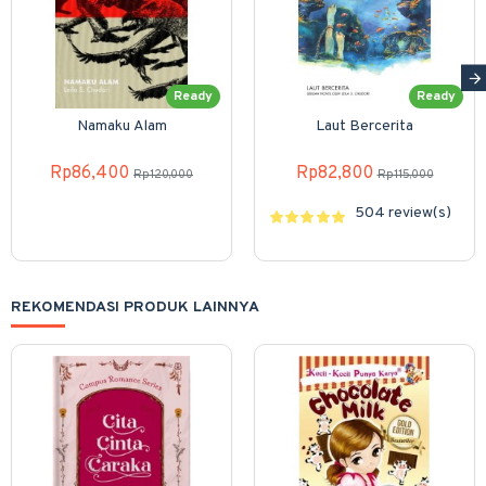
Ready
Ready
Namaku Alam
Laut Bercerita
Rp86,400
Rp82,800
Rp120,000
Rp115,000
504 review(s)
REKOMENDASI PRODUK LAINNYA