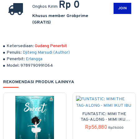
Rp 0
Ongkos Kirim
JOIN
Khusus member Grobprime
(GRATIS)
Ketersediaan:
Gudang Penerbit
Penulis:
Djiteng Marsudi (Author)
Penerbit:
Erlangga
Model:
9789790991064
REKOMENDASI PRODUK LAINNYA
FUNTASTIC: MIMI THE
TAG-ALONG - MIMI IKUT
IBU
Rp56,880
Rp79,000