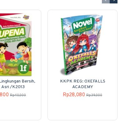
Lingkungan Bersih,
KKPK REG: OXEFALLS
Embr
, Asri /K2013
ACADEMY
Mer
,800
Rp28,080
Rp40,000
Rp39,000