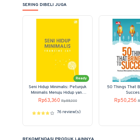
SERING DIBELI JUGA
Ready
Seni Hidup Minimalis: Petunjuk
50 Things That B
Minimalis Menuju Hidup yang
Succes
Apik, Tertata, dan Sederhana
Rp63,360
Rp50,256
Rp88,000
R
76 review(s)
REKOMENDASI PRODUK LAINNYA