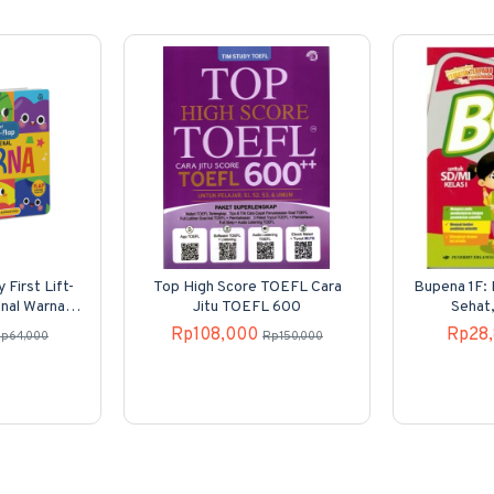
 First Lift-
Top High Score TOEFL Cara
Bupena 1F: 
nal Warna
Jitu TOEFL 600
Sehat
ok)
Rp108,000
Rp28
p64,000
Rp150,000