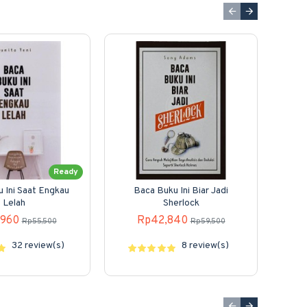
Ready
 Ini Saat Engkau
Baca Buku Ini Biar Jadi
101 
Lelah
Sherlock
ala
,960
Rp42,840
Rp55,500
Rp59,500
32 review(s)
8 review(s)