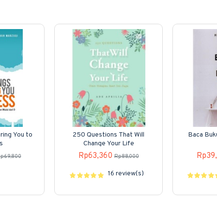
ring You to
250 Questions That Will
Baca Buku
s
Change Your Life
Rp63,360
Rp39
p69,800
Rp88,000
16 review(s)