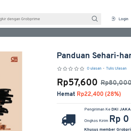
Login
Panduan Sehari-har
0 ulasan
-
Tulis Ulasan
Rp57,600
Rp80,00
Hemat
Rp22,400 (28%)
Pengiriman Ke
DKI JAK
Rp 0
Ongkos Kirim
Khusus member Grobpr