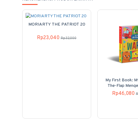
MORIARTY THE PATRIOT 20
Rp23,040
Rp32,000
My First Book: My
The-Flap Menge
(Boardbo
Rp46,080
R