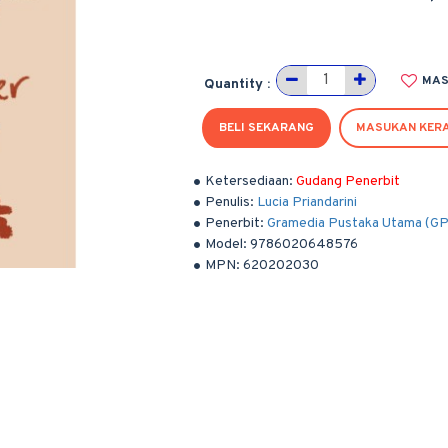
MAS
Quantity :
BELI SEKARANG
MASUKAN KER
Ketersediaan:
Gudang Penerbit
Penulis:
Lucia Priandarini
Penerbit:
Gramedia Pustaka Utama (G
Model:
9786020648576
MPN:
620202030