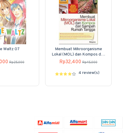
ie Waltz 07
Membuat Mikroorganisme
Dong
Lokal (MOL) dan Kompos dari
Sampah Rumah Tangga
,000
Rp32,400
Rp25,000
Rp45,000
4 review(s)