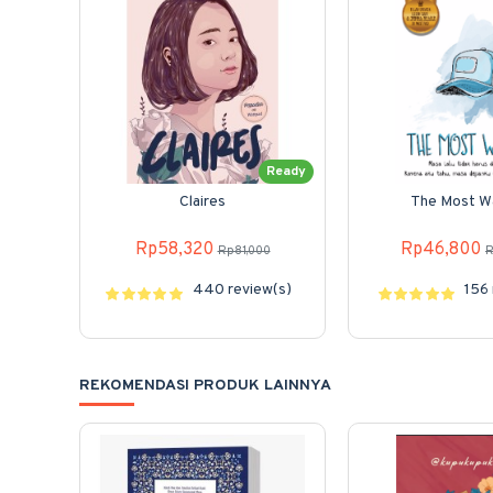
Ready
Claires
The Most W
Rp58,320
Rp46,800
Rp81,000
R
440 review(s)
156 
REKOMENDASI PRODUK LAINNYA