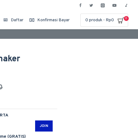
0
Daftar
Konfirmasi Bayar
0 produk - Rp0
maker
0
ARTA
JOIN
ime (GRATIS)