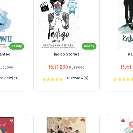
Ready
Ready
anted
Indigo Stories
Ka
Rp71,280
Rp61
p65,000
Rp99,000
review(s)
32 review(s)