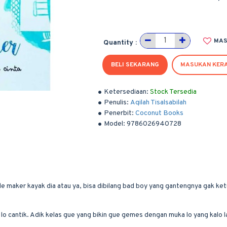
MAS
Quantity :
BELI SEKARANG
MASUKAN KER
Ketersediaan:
Stock Tersedia
Penulis:
Aqilah Tisalsabilah
Penerbit:
Coconut Books
Model:
9786026940728
maker kayak dia atau ya, bisa dibilang bad boy yang gantengnya gak ketu
o cantik. Adik kelas gue yang bikin gue gemes dengan muka lo yang kalo lag