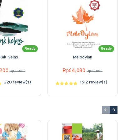
Ready
Ready
kak Kelas
Melodylan
,200
Rp64,080
Rp85,000
Rp89,000
220 review(s)
1612 review(s)