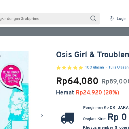
Login
Osis Girl & Trouble
100 ulasan
-
Tulis Ulasan
Rp64,080
Rp89,00
Hemat
Rp24,920 (28%)
Pengiriman Ke
DKI JAK
Rp 0
Ongkos Kirim
Khusus member Grobpr