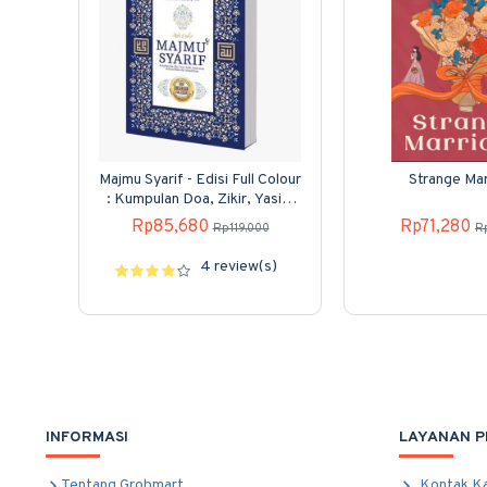
Majmu Syarif - Edisi Full Colour
Strange Mar
: Kumpulan Doa, Zikir, Yasin,
Tahlil, Surah-surah
Rp85,680
Rp71,280
Rp119,000
R
4 review(s)
INFORMASI
LAYANAN 
Tentang Grobmart
Kontak K