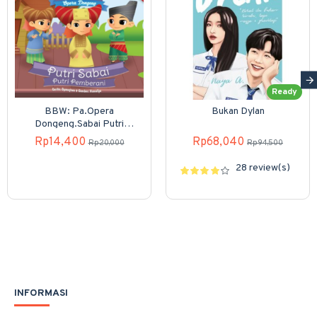
Ready
BBW: Pa.Opera
Bukan Dylan
Dongeng.Sabai Putri
Pemberani (Boardbook)
Rp14,400
Rp68,040
Rp20,000
Rp94,500
28 review(s)
INFORMASI