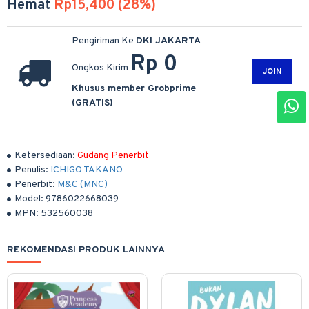
Hemat
Rp15,400 (28%)
Pengiriman Ke
DKI JAKARTA
Rp 0
Ongkos Kirim
JOIN
Khusus member Grobprime
(GRATIS)
Ketersediaan:
Gudang Penerbit
Penulis:
ICHIGO TAKANO
Penerbit:
M&C (MNC)
Model:
9786022668039
MPN:
532560038
REKOMENDASI PRODUK LAINNYA