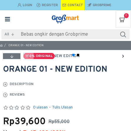
LOGIN
REGISTER
CONTACT
GROBPRIME
0
All
ORANGE 01 - NEW EDITION
100% ORIGINAL
ORANGE 01 - NEW EDITION
DESCRIPTION
REVIEWS
0 ulasan
-
Tulis Ulasan
Rp39,600
Rp55,000