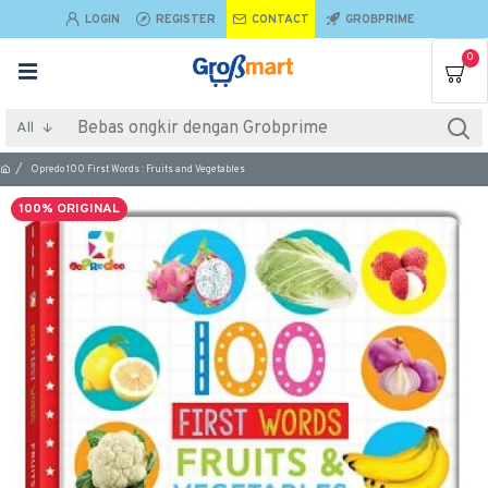
LOGIN
REGISTER
CONTACT
GROBPRIME
0
All
Opredo 100 First Words : Fruits and Vegetables
100% ORIGINAL