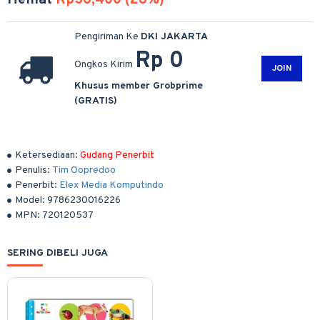
Hemat
Rp36,400 (28%)
Pengiriman Ke
DKI JAKARTA
Rp 0
Ongkos Kirim
JOIN
Khusus member Grobprime
(GRATIS)
Ketersediaan:
Gudang Penerbit
Penulis:
Tim Oopredoo
Penerbit:
Elex Media Komputindo
Model:
9786230016226
MPN:
720120537
SERING DIBELI JUGA