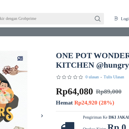
Logi
ONE POT WONDERS
KITCHEN @hungryf
0 ulasan
-
Tulis Ulasan
Rp64,080
Rp89,000
Hemat
Rp24,920 (28%)
Pengiriman Ke
DKI JAKA
Rp 0