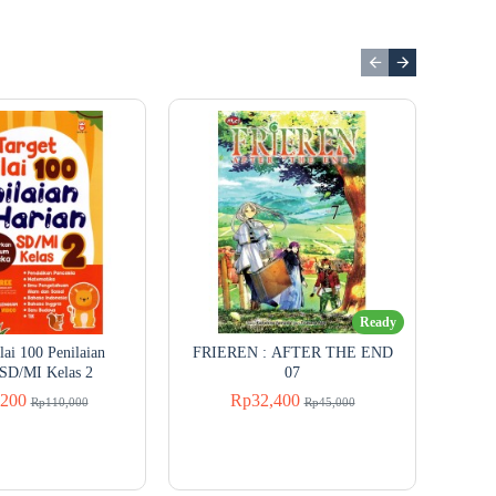
Ready
lai 100 Penilaian
FRIEREN : AFTER THE END
Sl
 SD/MI Kelas 2
07
200
Rp32,400
Rp110,000
Rp45,000