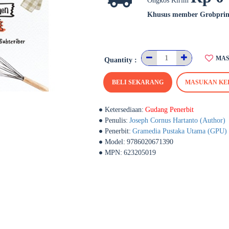
Ongkos Kirim
Khusus member Grobpri
MAS
Quantity :
BELI SEKARANG
MASUKAN KE
Ketersediaan:
Gudang Penerbit
Penulis:
Joseph Cornus Hartanto (Author)
Penerbit:
Gramedia Pustaka Utama (GPU)
Model:
9786020671390
MPN:
623205019