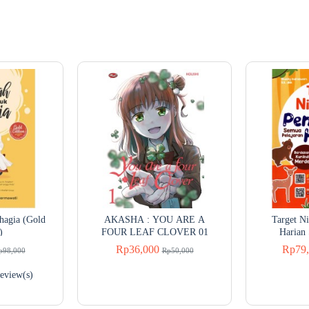
hagia (Gold
AKASHA : YOU ARE A
Target Ni
)
FOUR LEAF CLOVER 01
Harian
Rp36,000
Rp79,
p98,000
Rp50,000
review(s)