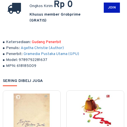
Rp 0
Ongkos Kirim
JOIN
Khusus member Grobprime
(GRATIS)
Ketersediaan:
Gudang Penerbit
Penulis:
Agatha Christie (Author)
Penerbit:
Gramedia Pustaka Utama (GPU)
Model:
9789792281637
MPN:
618185009
SERING DIBELI JUGA