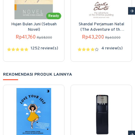
Ready
Hujan Bulan Juni (Sebuah
Skandal Perjamuan Natal
Novel)
(The Adventure of the
Christmas Pudding)
Rp41,760
Rp43,200
Rp58,000
Rp60,000
1252 review(s)
4 review(s)
REKOMENDASI PRODUK LAINNYA