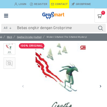
LOGIN
REGISTER
CONTACT
GROBPRIME
0
All
Merk
Agatha Christie (Author)
Misteri Sittaford (The Sittaford Mystery)
100% ORIGINAL