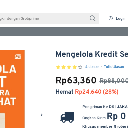
Login
Mengelola Kredit S
4 ulasan
-
Tulis Ulasan
Rp63,360
Rp88,00
Hemat
Rp24,640 (28%)
Pengiriman Ke
DKI JAK
Rp 0
Ongkos Kirim
Khusus member Grobpr