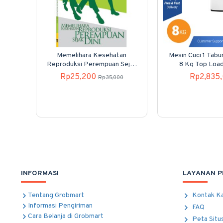
Memelihara Kesehatan
Mesin Cuci 1 Tab
Reproduksi Perempuan Sejak
8 Kg Top Loa
Dini
80H40
Rp25,200
Rp2,835
Rp35,000
INFORMASI
LAYANAN 
Tentang Grobmart
Kontak K
Informasi Pengiriman
FAQ
Cara Belanja di Grobmart
Peta Situ