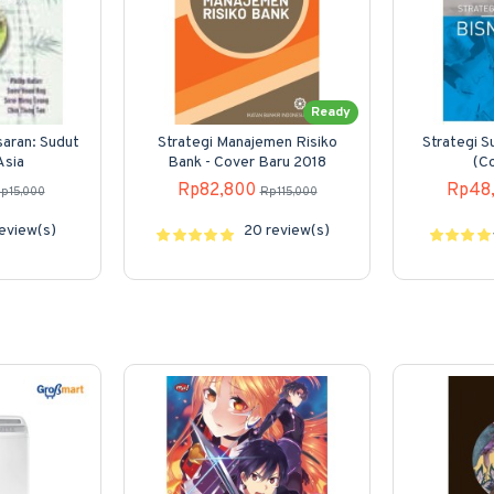
Ready
aran: Sudut
Strategi Manajemen Risiko
Strategi S
Asia
Bank - Cover Baru 2018
(C
Rp82,800
Rp48
p15,000
Rp115,000
eview(s)
20 review(s)