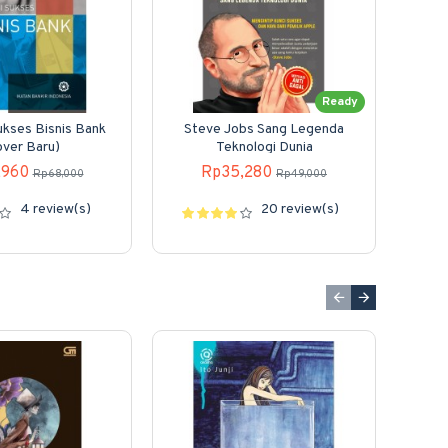
Ready
ukses Bisnis Bank
Steve Jobs Sang Legenda
Bitc
over Baru)
Teknologi Dunia
Berin
,960
Rp35,280
Rp68,000
Rp49,000
4 review(s)
20 review(s)