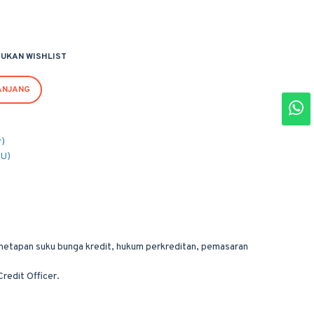
UKAN WISHLIST
ANJANG
r)
PU)
 penetapan suku bunga kredit, hukum perkreditan, pemasaran
Credit Officer.