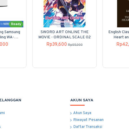
Ready
ung Samsung
SWORD ART ONLINE THE
English Clas
ding WA-
MOVIE - ORDINAL SCALE 02
Heart an
00
,000
Rp39,600
Rp42
Rp55,000
PELANGGAN
AKUN SAYA
ami
Akun Saya
Riwayat Pesanan
s
Daftar Transaksi