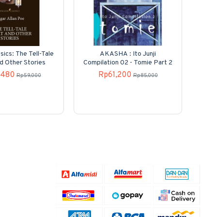
sics: The Tell-Tale
AKASHA : Ito Junji
Kole
d Other Stories
Compilation 02 - Tomie Part 2
N
,480
Rp61,200
Rp59,000
Rp85,000