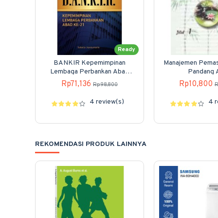
Ready
BANKIR Kepemimpinan
Manajemen Pemas
Lembaga Perbankan Abad
Pandang 
ke21
Rp71,136
Rp10,800
Rp98,800
R
4 review(s)
4 r
REKOMENDASI PRODUK LAINNYA