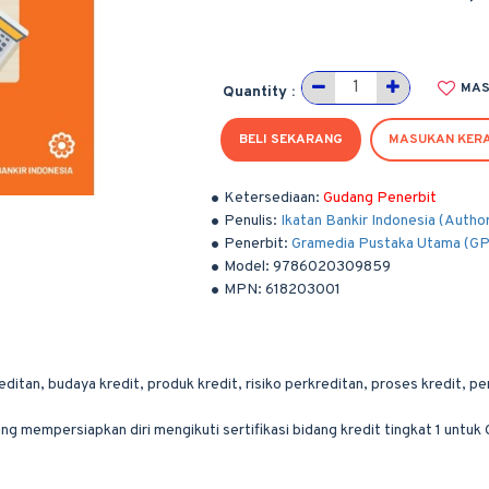
MAS
Quantity :
BELI SEKARANG
MASUKAN KER
Ketersediaan:
Gudang Penerbit
Penulis:
Ikatan Bankir Indonesia (Autho
Penerbit:
Gramedia Pustaka Utama (G
Model:
9786020309859
MPN:
618203001
editan, budaya kredit, produk kredit, risiko perkreditan, proses kredit,
ng mempersiapkan diri mengikuti sertifikasi bidang kredit tingkat 1 untuk 