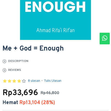
Me + God = Enough
DESCRIPTION
REVIEWS
8 ulasan
-
Tulis Ulasan
Rp33,696
Rp46,800
Hemat
Rp13,104 (28%)