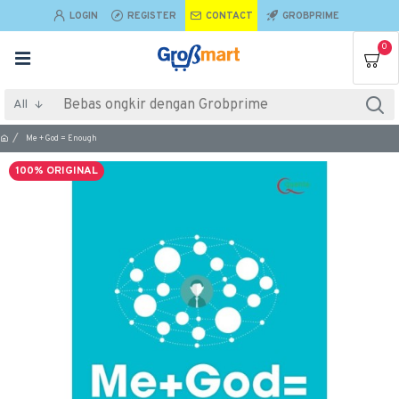
LOGIN
REGISTER
CONTACT
GROBPRIME
0
All
Me + God = Enough
100% ORIGINAL