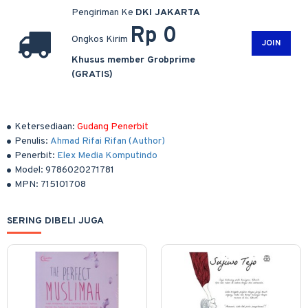
Pengiriman Ke
DKI JAKARTA
Rp 0
Ongkos Kirim
JOIN
Khusus member Grobprime
(GRATIS)
Ketersediaan:
Gudang Penerbit
Penulis:
Ahmad Rifai Rifan (Author)
Penerbit:
Elex Media Komputindo
Model:
9786020271781
MPN:
715101708
SERING DIBELI JUGA