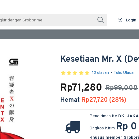
Login
Kesetiaan Mr. X (De
12 ulasan
-
Tulis Ulasan
Rp71,280
Rp99,000
Hemat
Rp27,720 (28%)
Pengiriman Ke
DKI JAK
Rp 0
Ongkos Kirim
Khusus member Grobpr