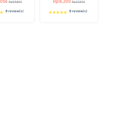
,056
Rp16,200
Rp59,800
Rp22,500
8 review(s)
8 review(s)