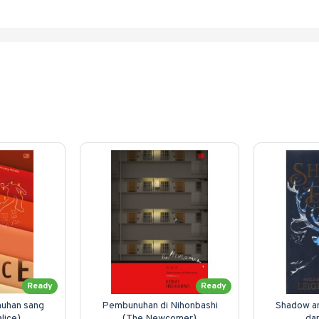
Ready
Ready
uhan sang
Pembunuhan di Nihonbashi
Shadow a
lice)
(The Newcomer)
da