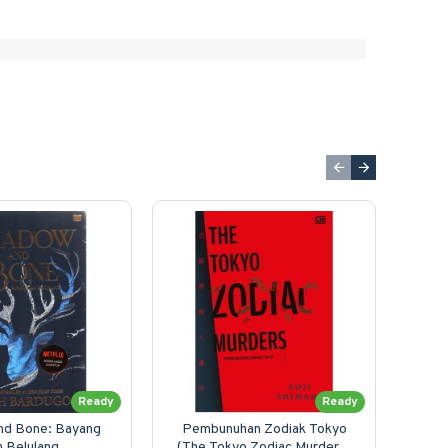
Ready
Ready
nd Bone: Bayang
Pembunuhan Zodiak Tokyo
n Belulang
(The Tokyo Zodiac Murders)