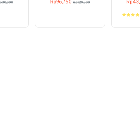
Rp96,750
Rp43
p30,000
Rp129,000