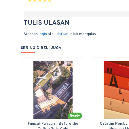
TULIS ULASAN
Silahkan
login
atau
daftar
untuk mengulas
SERING DIBELI JUGA
Ready
Funiculi Funicula : Before the
Catatan Pembun
Coffee Gets Cold
Novelis (Ma