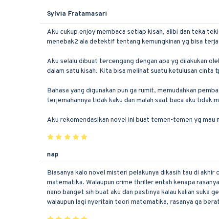
Sylvia Fratamasari
Aku cukup enjoy membaca setiap kisah, alibi dan teka tek
menebak2 ala detektif tentang kemungkinan yg bisa terj
Aku selalu dibuat tercengang dengan apa yg dilakukan ole
dalam satu kisah. Kita bisa melihat suatu ketulusan cinta tp
Bahasa yang digunakan pun ga rumit, memudahkan pembaca m
terjemahannya tidak kaku dan malah saat baca aku tidak m
Aku rekomendasikan novel ini buat temen-temen yg mau mu
nap
Biasanya kalo novel misteri pelakunya dikasih tau di akhir 
matematika. Walaupun crime thriller entah kenapa rasanya 
nano banget sih buat aku dan pastinya kalau kalian suka g
walaupun lagi nyeritain teori matematika, rasanya ga bera