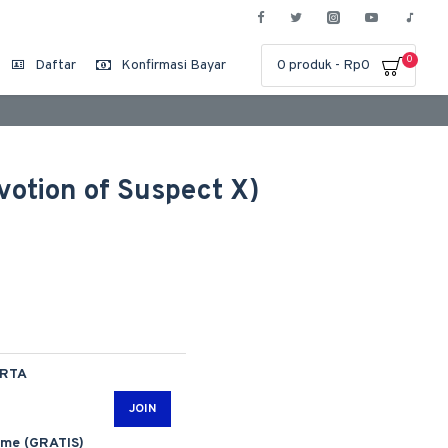
0
Daftar
Konfirmasi Bayar
0 produk - Rp0
votion of Suspect X)
ARTA
JOIN
ime (GRATIS)