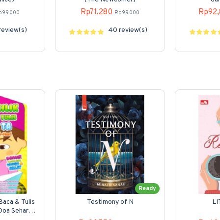
Rp71,280
Rp92,
p99,000
Rp99,000
review(s)
40 review(s)
Ready
 Baca & Tulis
Testimony of N
LI
 Doa Sehari-