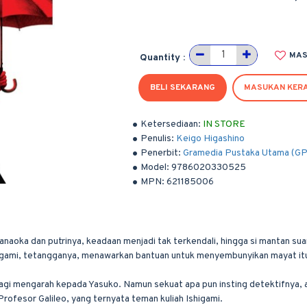
MAS
Quantity :
BELI SEKARANG
MASUKAN KER
Ketersediaan:
IN STORE
Penulis:
Keigo Higashino
Penerbit:
Gramedia Pustaka Utama (G
Model:
9786020330525
MPN:
621185006
aoka dan putrinya, keadaan menjadi tak terkendali, hingga si mantan suam
shigami, tetangganya, menawarkan bantuan untuk menyembunyikan mayat it
i mengarah kepada Yasuko. Namun sekuat apa pun insting detektifnya, alib
ofesor Galileo, yang ternyata teman kuliah Ishigami.