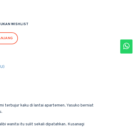
UKAN WISHLIST
ANJANG
PU)
i terbujur kaku di lantai apartemen. Yasuko berniat
u.
i wanita itu sulit sekali dipatahkan. Kusanagi