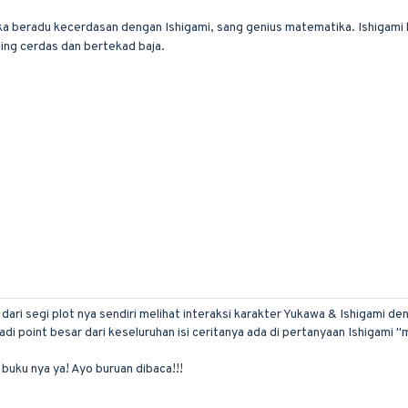
sika beradu kecerdasan dengan Ishigami, sang genius matematika. Ishigam
ing cerdas dan bertekad baja.
ari segi plot nya sendiri melihat interaksi karakter Yukawa & Ishigami d
 point besar dari keseluruhan isi ceritanya ada di pertanyaan Ishigami "m
 buku nya ya! Ayo buruan dibaca!!!