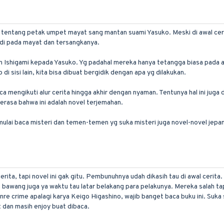
i tentang petak umpet mayat sang mantan suami Yasuko. Meski di awal cerit
adi pada mayat dan tersangkanya.
h Ishigami kepada Yasuko. Yg padahal mereka hanya tetangga biasa pada a
 di sisi lain, kita bisa dibuat bergidik dengan apa yg dilakukan.
engikuti alur cerita hingga akhir dengan nyaman. Tentunya hal ini juga d
erasa bahwa ini adalah novel terjemahan.
lai baca misteri dan temen-temen yg suka misteri juga novel-novel jepa
cerita, tapi novel ini gak gitu. Pembunuhnya udah dikasih tau di awal cerit
bawang juga ya waktu tau latar belakang para pelakunya. Mereka salah tapi
enre crime apalagi karya Keigo Higashino, wajib banget baca buku ini. Suk
t dan masih enjoy buat dibaca.