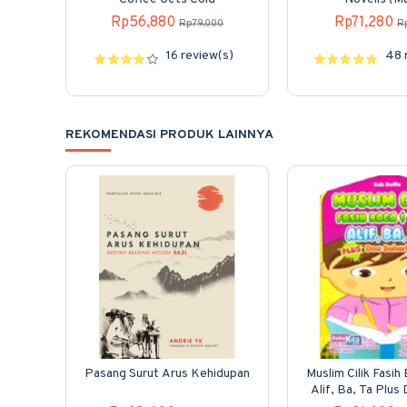
Rp56,880
Rp71,280
Rp79,000
R
16 review(s)
48 
REKOMENDASI PRODUK LAINNYA
Pasang Surut Arus Kehidupan
Muslim Cilik Fasih
Alif, Ba, Ta Plus
Hari