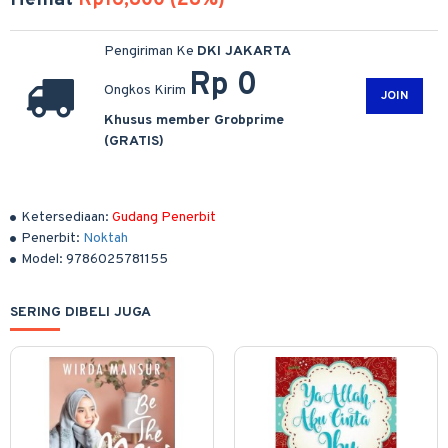
Hemat
Rp16,800 (28%)
Pengiriman Ke
DKI JAKARTA
Rp 0
Ongkos Kirim
JOIN
Khusus member Grobprime
(GRATIS)
Ketersediaan:
Gudang Penerbit
Penerbit:
Noktah
Model:
9786025781155
SERING DIBELI JUGA