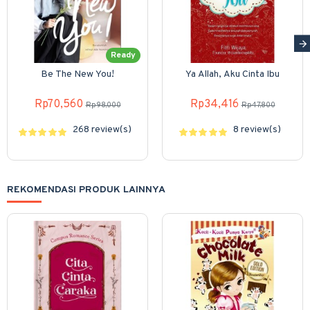
Ready
Be The New You!
Ya Allah, Aku Cinta Ibu
Rp70,560
Rp34,416
Rp98,000
Rp47,800
268 review(s)
8 review(s)
REKOMENDASI PRODUK LAINNYA