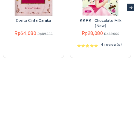
Cerita Cinta Caraka
KKPK : Chocolate Milk
(New)
Rp64,080
Rp28,080
Rp89,000
Rp39,000
4 review(s)