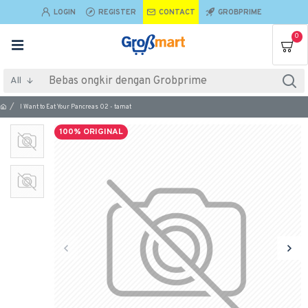
LOGIN
REGISTER
CONTACT
GROBPRIME
0
All
I Want to Eat Your Pancreas 02 - tamat
100% ORIGINAL