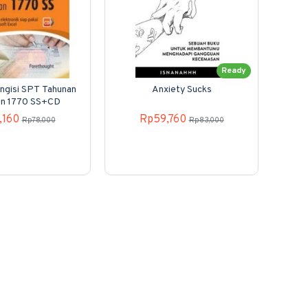
Ready
ngisi SPT Tahunan
Anxiety Sucks
SP
an 1770 SS+CD
,160
Rp59,760
Rp78,000
Rp83,000