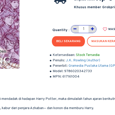
Khusus member Grobpr
MAS
Quantity :
BELI SEKARANG
MASUKAN KER
Ketersediaan:
Stock Tersedia
Penulis:
J.K. Rowling (Author)
Penerbit:
Gramedia Pustaka Utama (G
Model:
9786020342733
MPN:
617161004
endadak di hadapan Harry Potter, maka dimulailah tahun ajaran berikutny
, kabur dari penjara Azkaban— dan konon dia memburu Harry.