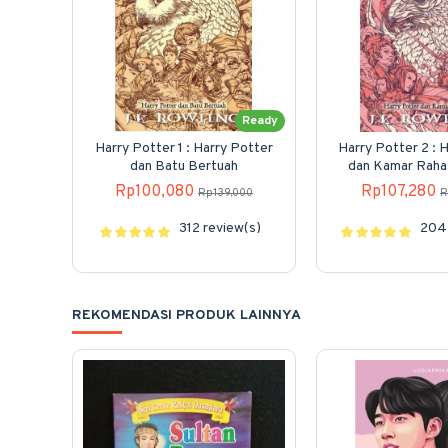
Ready
Harry Potter 1 : Harry Potter
Harry Potter 2 : 
dan Batu Bertuah
dan Kamar Raha
Baru)
Rp100,080
Rp107,280
Rp139,000
R
312 review(s)
204 
REKOMENDASI PRODUK LAINNYA