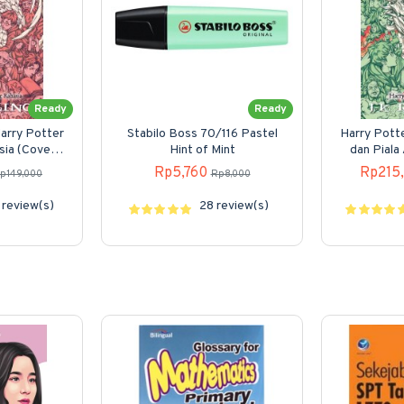
Ready
Ready
Harry Potter
Stabilo Boss 70/116 Pastel
Harry Potte
sia (Cover
Hint of Mint
dan Piala
Rp5,760
Rp215
p149,000
Rp8,000
review(s)
28 review(s)