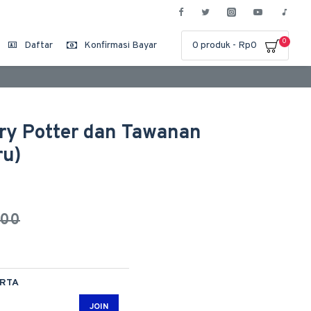
0
Daftar
Konfirmasi Bayar
0 produk - Rp0
rry Potter dan Tawanan
ru)
000
ARTA
JOIN