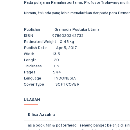
Pada pelajaran Ramalan pertama, Profesor Trelawney melih
Namun, tak ada yang lebih menakutkan daripada para Dement
Publisher Gramedia Pustaka Utama
ISBN 9786020342733
Estimated Weight 0.48 kg
Publish Date Apr 5, 2017
Width 13.5
Length 20
Thickness 1.5
Pages 544
Language INDONESIA
Cover Type SOFT COVER
ULASAN
Ellisa Azzahra
as a book fan & potterhead , seneng banget belanja di sin