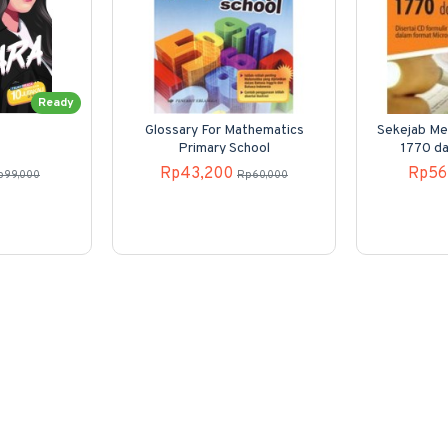
Ready
Glossary For Mathematics
Sekejab Me
Primary School
1770 d
Rp43,200
Rp56
p99,000
Rp60,000