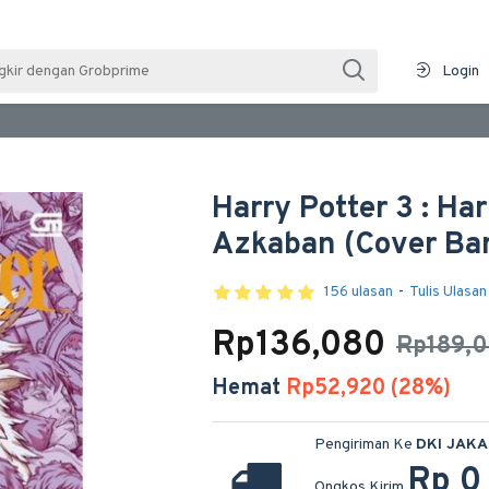
Login
Harry Potter 3 : Ha
Azkaban (Cover Ba
156 ulasan
-
Tulis Ulasan
Rp136,080
Rp189,
Hemat
Rp52,920 (28%)
Pengiriman Ke
DKI JAK
Rp 0
Ongkos Kirim