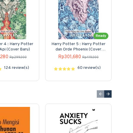
Ready
r 4 : Harry Potter
Harry Potter 5 : Harry Potter
Hew
 Api (Cover Baru)
dan Orde Phoenix (Cover
Baru)
Di
,280
Rp301,680
Rp299,000
Rp419,000
(Fan
t
124 review(s)
60 review(s)