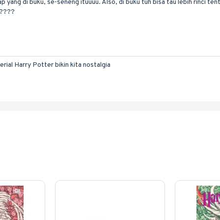
yang di buku, se-seneng ituuuu. Also, di buku tuh bisa tau lebih rinci tenta
?????
ial Harry Potter bikin kita nostalgia