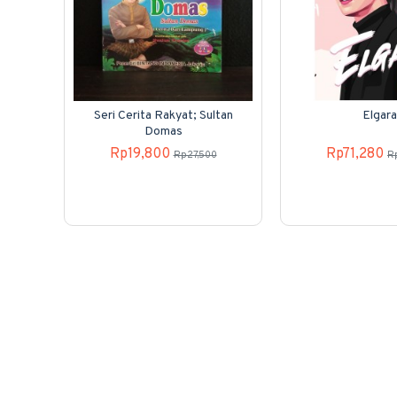
Seri Cerita Rakyat; Sultan
Elgara
Domas
Rp19,800
Rp71,280
Rp27,500
R