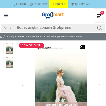
LOGIN
REGISTER
CONTACT
GROBPRIME
0
All
Harlequin Koleksi Istimewa: Kontrak Bulan Madu (The Honeymoon Contract)
100% ORIGINAL