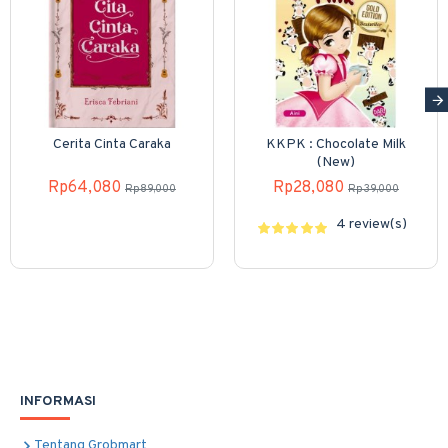
Cerita Cinta Caraka
KKPK : Chocolate Milk
(New)
Rp64,080
Rp28,080
Rp89,000
Rp39,000
4 review(s)
INFORMASI
Tentang Grobmart