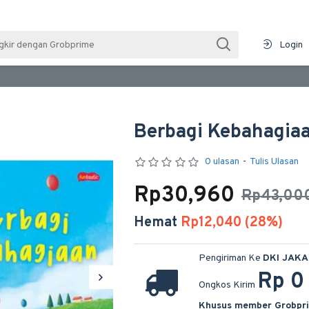
Login
Berbagi Kebahagia
0 ulasan
-
Tulis Ulasan
Rp30,960
Rp43,00
Hemat
Rp12,040 (28%)
Pengiriman Ke
DKI JAK
Rp 0
Ongkos Kirim
Khusus member Grobpr