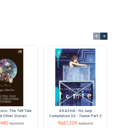
sics: The Tell-Tale
AKASHA : Ito Junji
Kole
d Other Stories
Compilation 02 - Tomie Part 2
N
,480
Rp61,200
Rp59,000
Rp85,000