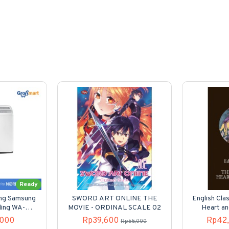
Ready
ung Samsung
SWORD ART ONLINE THE
English Clas
ding WA-
MOVIE - ORDINAL SCALE 02
Heart an
00
,000
Rp39,600
Rp42
Rp55,000