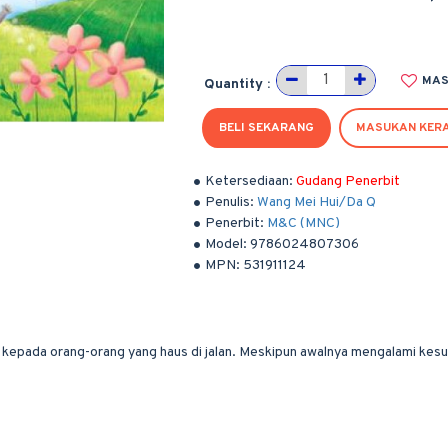
MAS
Quantity :
BELI SEKARANG
MASUKAN KER
Ketersediaan:
Gudang Penerbit
Penulis:
Wang Mei Hui/Da Q
Penerbit:
M&C (MNC)
Model:
9786024807306
MPN:
531911124
 kepada orang-orang yang haus di jalan. Meskipun awalnya mengalami kesu