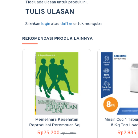
Tidak ada ulasan untuk produk ini.
TULIS ULASAN
Silahkan
login
atau
daftar
untuk mengulas
REKOMENDASI PRODUK LAINNYA
Memelihara Kesehatan
Mesin Cuci 1 Tab
Reproduksi Perempuan Sejak
8 Kg Top Loa
Dini
80H40
Rp25,200
Rp2,835
Rp35,000