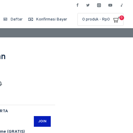
0
Daftar
Konfirmasi Bayar
0 produk - Rp0
an
0
ARTA
JOIN
ime (GRATIS)