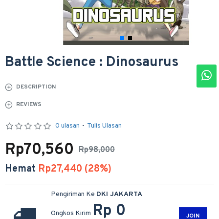
Battle Science : Dinosaurus
DESCRIPTION
REVIEWS
0 ulasan
-
Tulis Ulasan
Rp70,560
Rp98,000
Hemat
Rp27,440 (28%)
Pengiriman Ke
DKI JAKARTA
Rp 0
Ongkos Kirim
JOIN