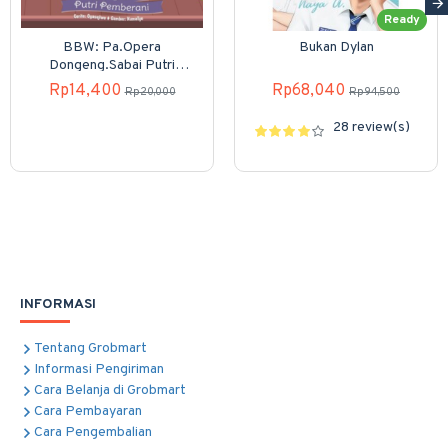
Ready
BBW: Pa.Opera
Bukan Dylan
Dongeng.Sabai Putri
Pemberani (Boardbook)
Rp14,400
Rp68,040
Rp20,000
Rp94,500
28 review(s)
INFORMASI
Tentang Grobmart
Informasi Pengiriman
Cara Belanja di Grobmart
Cara Pembayaran
Cara Pengembalian