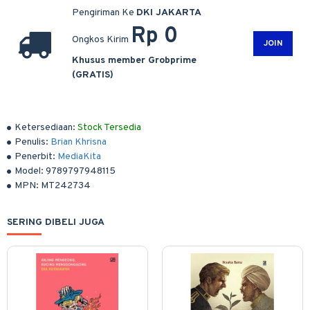
Pengiriman Ke
DKI JAKARTA
Rp 0
Ongkos Kirim
JOIN
Khusus member Grobprime
(GRATIS)
Ketersediaan:
Stock Tersedia
Penulis:
Brian Khrisna
Penerbit:
MediaKita
Model:
9789797948115
MPN:
MT242734
SERING DIBELI JUGA