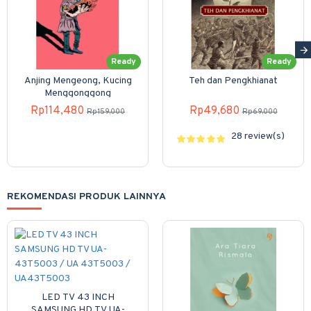
Ready
Ready
Anjing Mengeong, Kucing
Teh dan Pengkhianat
Menggonggong
Rp114,480
Rp49,680
Rp159,000
Rp69,000
28 review(s)
REKOMENDASI PRODUK LAINNYA
LED TV 43 INCH
SAMSUNG HD TV UA-