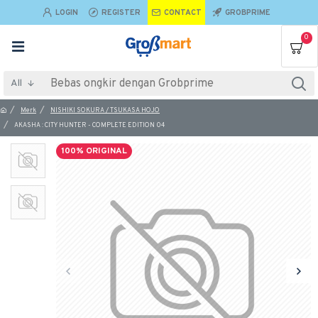
LOGIN
REGISTER
CONTACT
GROBPRIME
0
All
Merk
NISHIKI SOKURA / TSUKASA HOJO
AKASHA : CITY HUNTER - COMPLETE EDITION 04
100% ORIGINAL