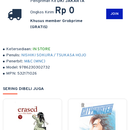
Pengiriman Ke
DKI JAKARTA
Rp 0
Ongkos Kirim
JOIN
Khusus member Grobprime
(GRATIS)
Ketersediaan:
IN STORE
Penulis:
NISHIKI SOKURA / TSUKASA HOJO
Penerbit:
M&C (MNC)
Model:
9786230302732
MPN:
532171026
SERING DIBELI JUGA