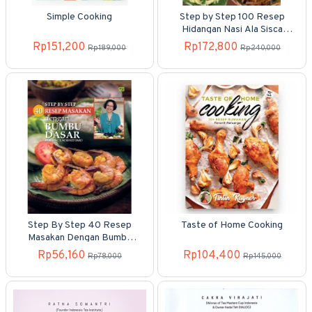
Simple Cooking
Step by Step 100 Resep
Hidangan Nasi Ala Sisca
Soewitomo
Rp151,200
Rp172,800
Rp189,000
Rp240,000
Step By Step 40 Resep
Taste of Home Cooking
Masakan Dengan Bumbu
Dasar Ala Sisca Soewitomo
Rp56,160
Rp104,400
Rp78,000
Rp145,000