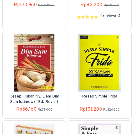
Risoles, & Kroket (Ed.
Rp120,960
Rp43,200
Rp168,000
Rp60,000
Revisi)
1 review(s)
Resep Pilihan Ny. Liem Dim
Resep Simple Frida
Sum Istimewa (Ed. Revisi)
Rp56,160
Rp101,200
Rp78,000
Rp126,500