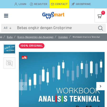
LOGIN
REGISTER
CONTACT
GROBPRIME
0
All
Buku
Bisnis, Manajemen, dan Keuangan
Investasi
Workbook Analisis Teknikal
100% ORIGINAL