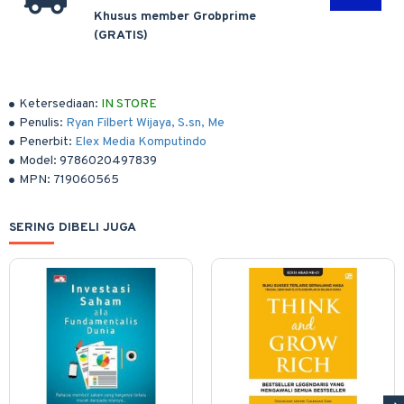
Khusus member Grobprime
(GRATIS)
Ketersediaan:
IN STORE
Penulis:
Ryan Filbert Wijaya, S.sn, Me
Penerbit:
Elex Media Komputindo
Model:
9786020497839
MPN:
719060565
SERING DIBELI JUGA