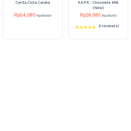
Cerita Cinta Caraka
KKPK : Chocolate Milk
(New)
Rp64,080
Rp28,080
Rp89,000
Rp39,000
4 review(s)