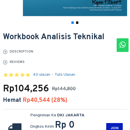
Workbook Analisis Teknikal
DESCRIPTION
REVIEWS
40 ulasan
-
Tulis Ulasan
Rp104,256
Rp144,800
Hemat
Rp40,544 (28%)
Pengiriman Ke
DKI JAKARTA
Rp 0
Ongkos Kirim
JOIN