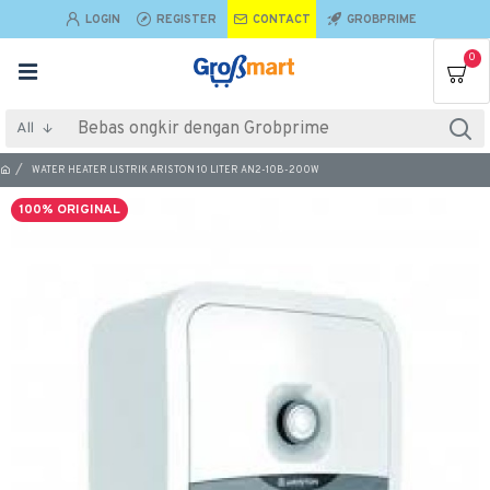
LOGIN
REGISTER
CONTACT
GROBPRIME
0
All
WATER HEATER LISTRIK ARISTON 10 LITER AN2-10B-200W
100% ORIGINAL