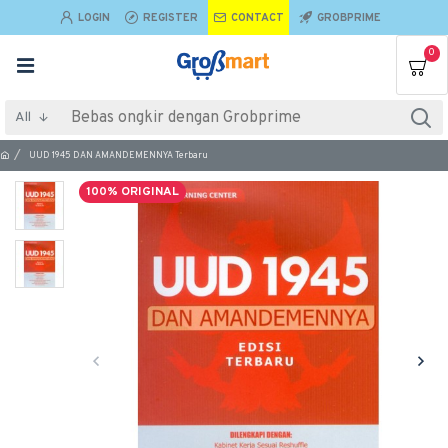
LOGIN
REGISTER
CONTACT
GROBPRIME
0
All
UUD 1945 DAN AMANDEMENNYA Terbaru
100% ORIGINAL