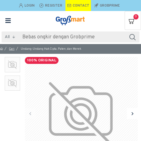
LOGIN
REGISTER
CONTACT
GROBPRIME
0
All
Cari
Undang-Undang Hak Cipta, Paten, dan Merek
100% ORIGINAL