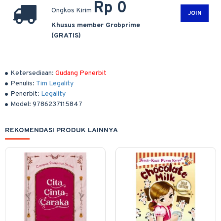
Rp 0
Ongkos Kirim
JOIN
Khusus member Grobprime
(GRATIS)
Ketersediaan:
Gudang Penerbit
Penulis:
Tim Legality
Penerbit:
Legality
Model:
9786237115847
REKOMENDASI PRODUK LAINNYA