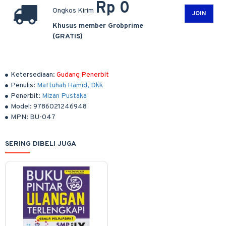
Rp 0
Ongkos Kirim
JOIN
Khusus member Grobprime
(GRATIS)
Ketersediaan:
Gudang Penerbit
Penulis:
Maftuhah Hamid, Dkk
Penerbit:
Mizan Pustaka
Model:
9786021246948
MPN:
BU-047
SERING DIBELI JUGA