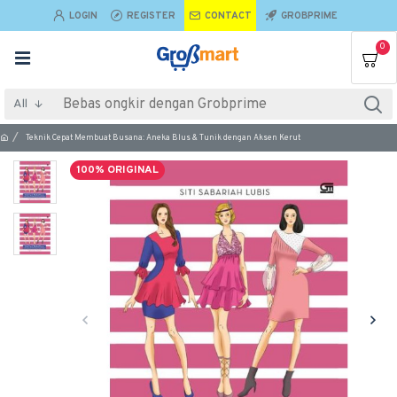
LOGIN
REGISTER
CONTACT
GROBPRIME
0
All
Teknik Cepat Membuat Busana: Aneka Blus & Tunik dengan Aksen Kerut
100% ORIGINAL