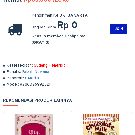
Hemat
Rp33,600 (28%)
Pengiriman Ke
DKI JAKARTA
Rp 0
Ongkos Kirim
JOIN
Khusus member Grobprime
(GRATIS)
Ketersediaan:
Gudang Penerbit
Penulis:
Faizah Noviana
Penerbit:
CMedia
Model:
9786026992321
REKOMENDASI PRODUK LAINNYA