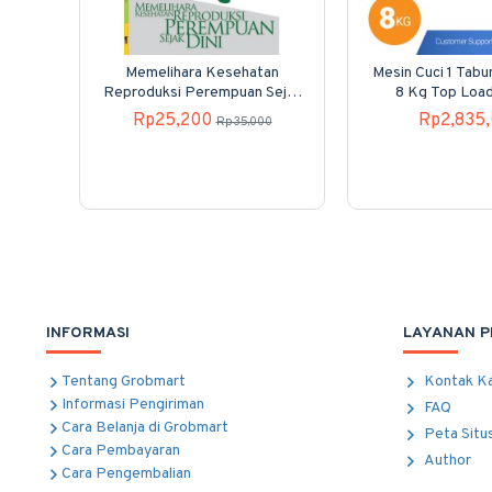
Memelihara Kesehatan
Mesin Cuci 1 Tab
Reproduksi Perempuan Sejak
8 Kg Top Loa
Dini
80H40
Rp25,200
Rp2,835
Rp35,000
INFORMASI
LAYANAN 
Tentang Grobmart
Kontak K
Informasi Pengiriman
FAQ
Cara Belanja di Grobmart
Peta Situ
Cara Pembayaran
Author
Cara Pengembalian