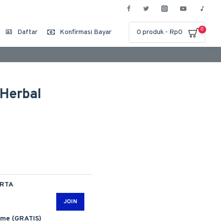
0
Daftar
Konfirmasi Bayar
0 produk - Rp0
 Herbal
ARTA
JOIN
ime (GRATIS)