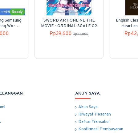
Ready
ung Samsung
SWORD ART ONLINE THE
English Clas
ding WA-
MOVIE - ORDINAL SCALE 02
Heart an
00
,000
Rp39,600
Rp42
Rp55,000
PELANGGAN
AKUN SAYA
ami
Akun Saya
Riwayat Pesanan
s
Daftar Transaksi
Konfirmasi Pembayaran