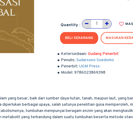
MAS
Quantity :
BELI SEKARANG
MASUKAN KER
Ketersediaan:
Gudang Penerbit
Penulis:
Sudarsono Soedomo
Penerbit:
UGM Press
Model:
9786023869398
am yang besar, baik dari sumber daya hutan, tanah, maupun laut, yang ban
 diperlukan berbagai upaya, salah satunya penelitian guna memperoleh, 
abolismenya, tumbuhan mempunyai beragam enzim yang akan menghasilkan
m metabolit yang terkandung dalam suatu tumbuhan beserta metode stand