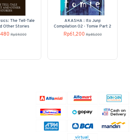
sics: The Tell-Tale
AKASHA : Ito Junji
Kole
d Other Stories
Compilation 02 - Tomie Part 2
N
,480
Rp61,200
Rp59,000
Rp85,000