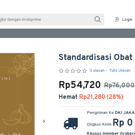
Login
Standardisasi Obat
0 ulasan
-
Tulis Ulasan
Rp54,720
Rp76,000
Hemat
Rp21,280 (28%)
Pengiriman Ke
DKI JAK
Rp 0
Ongkos Kirim
Khusus member Grobpr