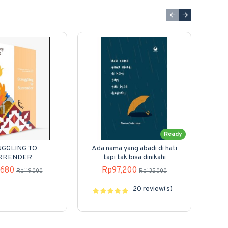
Ready
GGLING TO
Ada nama yang abadi di hati
Eva
RRENDER
tapi tak bisa dinikahi
Dan
,680
Rp97,200
Rp119,000
Rp135,000
20 review(s)