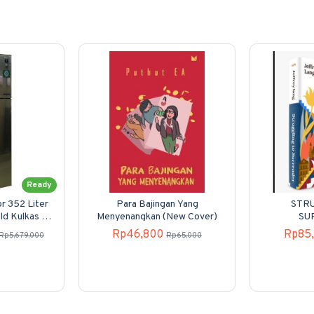
Ready
r 352 Liter
Para Bajingan Yang
STRU
d Kulkas 2
Menyenangkan (New Cover)
SU
Rp46,800
Rp85
Rp5,679,000
Rp65,000