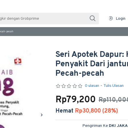
Login
Pecah-pecah
Seri Apotek Dapur:
Penyakit Dari jant
Pecah-pecah
0 ulasan
-
Tulis Ulasan
Rp79,200
Rp110,00
Hemat
Rp30,800 (28%)
Pengiriman Ke
DKI JAK