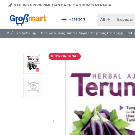
GABUNG GROBPRIME DAN DAPATKAN BONUS MENARIK
Kategori
All
Seri Apotek Dapur: Herbal Ajaib Terung, Tumpas Penyakit Dari jantung Liver Hingga Tumit 
100% ORIGINAL