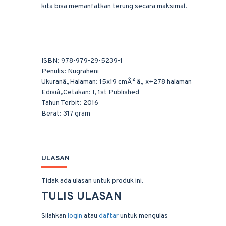
kita bisa memanfatkan terung secara maksimal.
ISBN: 978-979-29-5239-1
Penulis: Nugraheni
Ukuranâ„Halaman: 15x19 cmÂ² â„ x+278 halaman
Edisiâ„Cetakan: I, 1st Published
Tahun Terbit: 2016
Berat: 317 gram
ULASAN
Tidak ada ulasan untuk produk ini.
TULIS ULASAN
Silahkan
login
atau
daftar
untuk mengulas