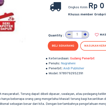
Rp 0
Ongkos Kirim
Khusus member Grobpr
MAS
Quantity :
BELI SEKARANG
MASUKAN KER
Ketersediaan:
Gudang Penerbit
Penulis:
Nugraheni
Penerbit:
Andi Publisher
Model:
9789792952391
 masyarakat. Terung dapat dibeli dipasar, swalayan, atau pedagang kelilin
n hanya beberapa orang yang mengetahui khasiat terung bagi kecantikan d
ikenal sebagian besar dari kita. Dengan bertambahnya pengetahuan meng