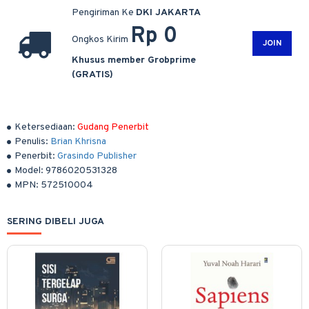
Pengiriman Ke
DKI JAKARTA
Rp 0
Ongkos Kirim
JOIN
Khusus member Grobprime
(GRATIS)
Ketersediaan:
Gudang Penerbit
Penulis:
Brian Khrisna
Penerbit:
Grasindo Publisher
Model:
9786020531328
MPN:
572510004
SERING DIBELI JUGA