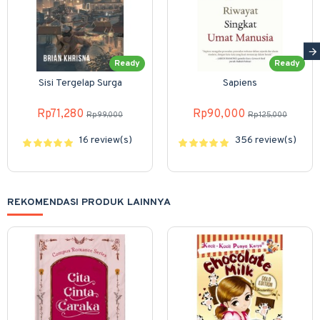
Ready
Ready
Sisi Tergelap Surga
Sapiens
Rp71,280
Rp90,000
Rp99,000
Rp125,000
16 review(s)
356 review(s)
REKOMENDASI PRODUK LAINNYA