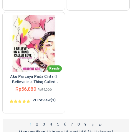
Ready
Aku Percaya Pada Cinta (I
Believe in a Thing Called
Love)
Rp56,880
Rp79,000
20 review(s)
1
2
3
4
5
6
7
8
9