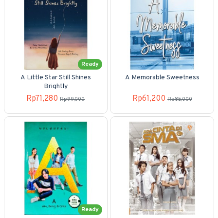
Ready
A Little Star Still Shines
A Memorable Sweetness
Brightly
Rp71,280
Rp61,200
Rp99,000
Rp85,000
Ready