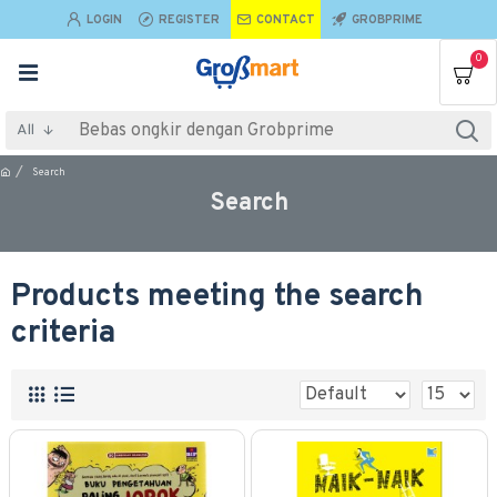
LOGIN
REGISTER
CONTACT
GROBPRIME
0
All
Search
Search
Products meeting the search
criteria