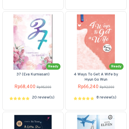
Ready
Ready
37 (Eva Kurniasari)
4 Ways To Get A Wife by
Hyun Go Wun
Rp68,400
Rp66,240
Rp95,000
Rp92,000
20 review(s)
8 review(s)