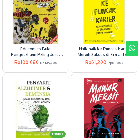
Educomics Buku
Naik-naik ke Puncak Karier
Pengetahuan Paling Jorok
Meraih Sukses di Era Untact
Sedunia (Edisi 2022)
(Tanpa Kontak)
Rp100,080
Rp61,200
Rp139,000
Rp85,000
Ready