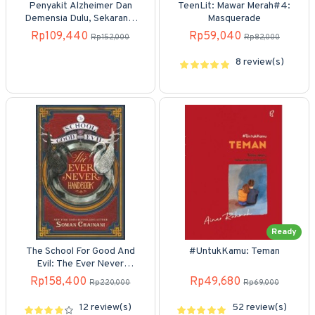
Penyakit Alzheimer Dan
TeenLit: Mawar Merah#4:
Demensia Dulu, Sekarang,
Masquerade
Dan Akan Datang
Rp109,440
Rp59,040
Rp152,000
Rp82,000
8 review(s)
Ready
The School For Good And
#UntukKamu: Teman
Evil: The Ever Never
Handbook
Rp158,400
Rp49,680
Rp220,000
Rp69,000
12 review(s)
52 review(s)