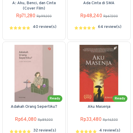
A: Aku, Benci, dan Cinta
Ada Cinta di SMA
(Cover Film)
Rp71,280
Rp48,240
Rp99,000
Rp67,000
40 review(s)
64 review(s)
Ready
Ready
Adakah Orang Sepertiku?
Aku Masenja
Rp64,080
Rp33,480
Rp89,000
Rp46,500
32 review(s)
4 review(s)