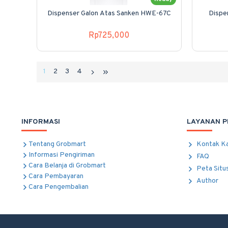
Dispenser Galon Atas Sanken HWE-67C
Dispe
Rp725,000
1
2
3
4
INFORMASI
LAYANAN 
Tentang Grobmart
Kontak K
Informasi Pengiriman
FAQ
Cara Belanja di Grobmart
Peta Situ
Cara Pembayaran
Author
Cara Pengembalian