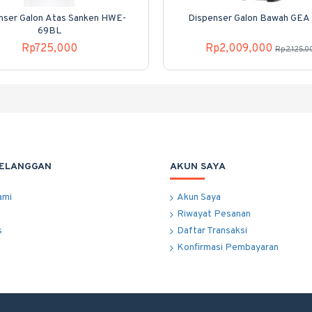
nser Galon Atas Sanken HWE-
Dispenser Galon Bawah GEA
69BL
Rp725,000
Rp2,009,000
Rp2,125,0
PELANGGAN
AKUN SAYA
ami
Akun Saya
Riwayat Pesanan
s
Daftar Transaksi
Konfirmasi Pembayaran