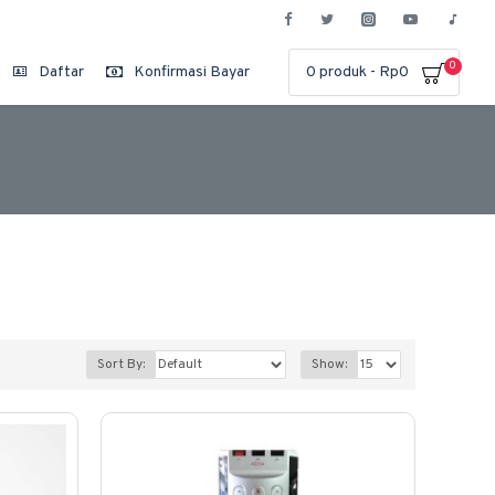
0
Daftar
Konfirmasi Bayar
0 produk - Rp0
Sort By:
Show: