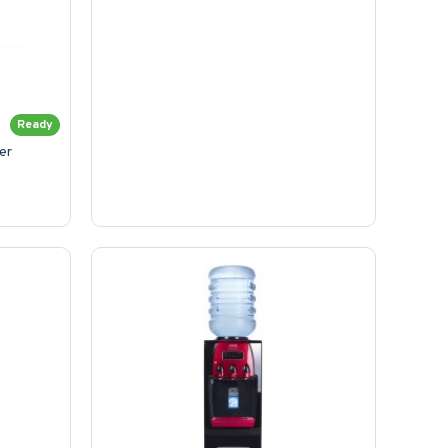
Ready
er