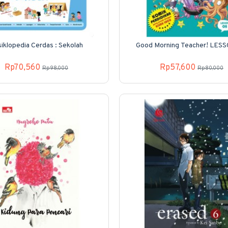
iklopedia Cerdas : Sekolah
Good Morning Teacher! LES
Rp70,560
Rp57,600
Rp98,000
Rp80,000