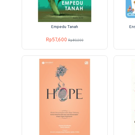
Empedu Tanah
Ens
Rp57,600
Rp80,000