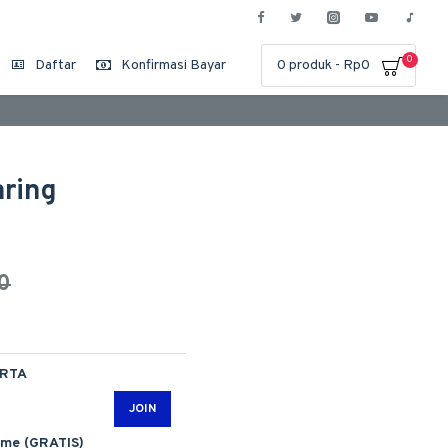
0
Daftar
Konfirmasi Bayar
0 produk - Rp0
aring
0
ARTA
JOIN
ime (GRATIS)