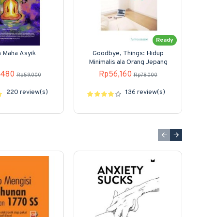
Ready
 Maha Asyik
Goodbye, Things: Hidup
Minimalis ala Orang Jepang
,480
Rp56,160
Rp59,000
Rp78,000
220 review(s)
136 review(s)