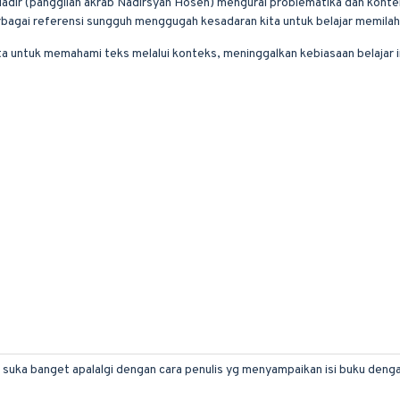
 Nadir (panggilan akrab Nadirsyah Hosen) mengurai problematika dan kontek
erbagai referensi sungguh menggugah kesadaran kita untuk belajar memila
ta untuk memahami teks melalui konteks, meninggalkan kebiasaan belajar i
h, suka banget apalalgi dengan cara penulis yg menyampaikan isi buku de