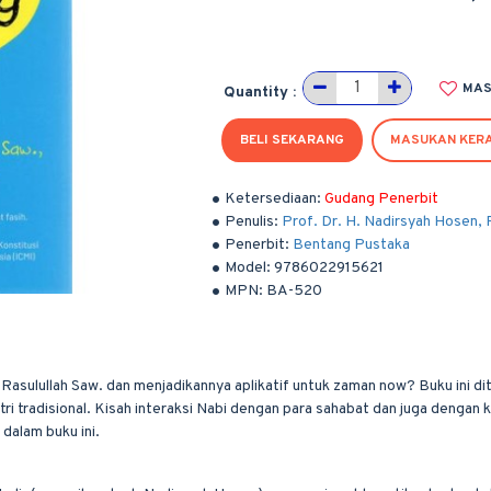
MAS
Quantity :
BELI SEKARANG
MASUKAN KER
Ketersediaan:
Gudang Penerbit
Penulis:
Prof. Dr. H. Nadirsyah Hosen, 
Penerbit:
Bentang Pustaka
Model:
9786022915621
MPN:
BA-520
ulullah Saw. dan menjadikannya aplikatif untuk zaman now? Buku ini ditul
tri tradisional. Kisah interaksi Nabi dengan para sahabat dan juga denga
dalam buku ini.