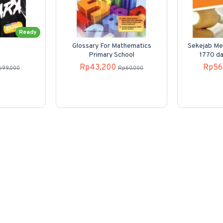
Ready
Glossary For Mathematics
Sekejab Me
Primary School
1770 d
Rp43,200
Rp56
p99,000
Rp60,000