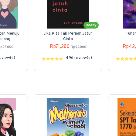
Ready
atan Menuju
Jika Kita Tak Pernah Jatuh
Tuhan
Tenang
Cinta
Rp71,280
Rp42
p95,000
Rp99,000
review(s)
496 review(s)