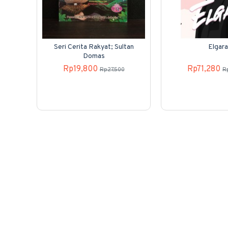
Seri Cerita Rakyat; Sultan
Elgara
Domas
Rp19,800
Rp71,280
Rp27,500
R