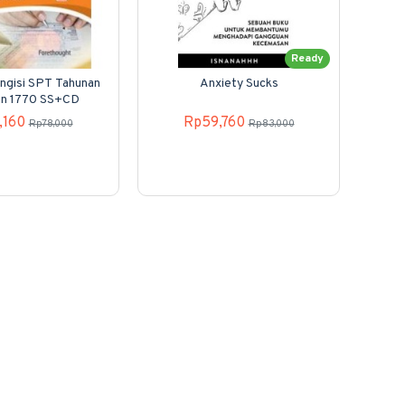
Ready
ngisi SPT Tahunan
Anxiety Sucks
SP
an 1770 SS+CD
,160
Rp59,760
Rp78,000
Rp83,000