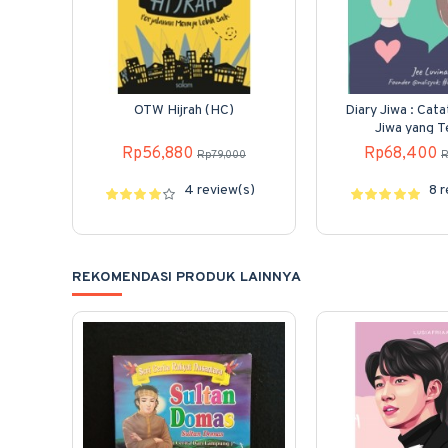
OTW Hijrah (HC)
Diary Jiwa : Cat
Jiwa yang 
Rp56,880
Rp68,400
Rp79,000
R
4 review(s)
8 
REKOMENDASI PRODUK LAINNYA