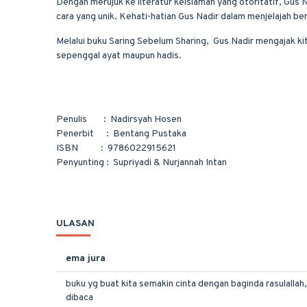
Dengan merujuk ke literatur keislaman yang otoritatif, Gus
cara yang unik. Kehati-hatian Gus Nadir dalam menjelajah b
Melalui buku Saring Sebelum Sharing, Gus Nadir mengajak ki
sepenggal ayat maupun hadis.
Penulis : Nadirsyah Hosen
Penerbit : Bentang Pustaka
ISBN : 9786022915621
Penyunting : Supriyadi & Nurjannah Intan
ULASAN
ema jura
buku yg buat kita semakin cinta dengan baginda rasulalla
dibaca