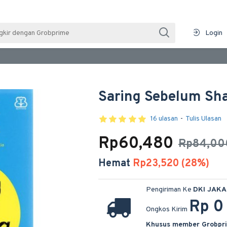
Login
Saring Sebelum Sh
16 ulasan
-
Tulis Ulasan
Rp60,480
Rp84,00
Hemat
Rp23,520 (28%)
Pengiriman Ke
DKI JAK
Rp 0
Ongkos Kirim
Khusus member Grobpr