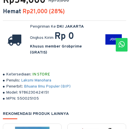
Rp54,000
Rp75,000
Hemat
Rp21,000 (28%)
Pengiriman Ke
DKI JAKARTA
Rp 0
Ongkos Kirim
JOIN
Khusus member Grobprime
(GRATIS)
Ketersediaan:
IN STORE
Penulis:
Laksmi Manohara
Penerbit:
Bhuana Ilmu Populer (BIP)
Model:
9786230424151
MPN:
550025105
REKOMENDASI PRODUK LAINNYA