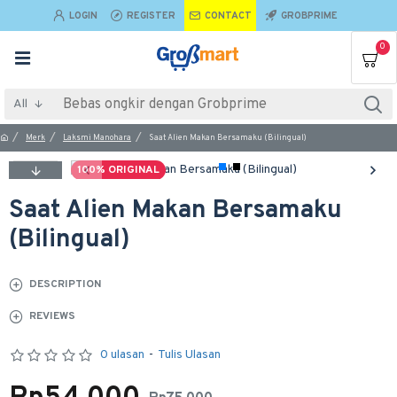
LOGIN
REGISTER
CONTACT
GROBPRIME
0
All
Merk
Laksmi Manohara
Saat Alien Makan Bersamaku (Bilingual)
100% ORIGINAL
Saat Alien Makan Bersamaku
(Bilingual)
DESCRIPTION
REVIEWS
0 ulasan
-
Tulis Ulasan