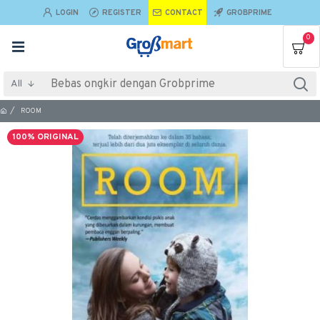
LOGIN
REGISTER
CONTACT
GROBPRIME
0
All
ROOM
100% ORIGINAL