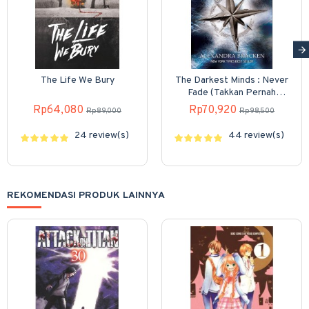
The Life We Bury
The Darkest Minds : Never
Fade (Takkan Pernah
Pudar)
Rp64,080
Rp70,920
Rp89,000
Rp98,500
24 review(s)
44 review(s)
REKOMENDASI PRODUK LAINNYA