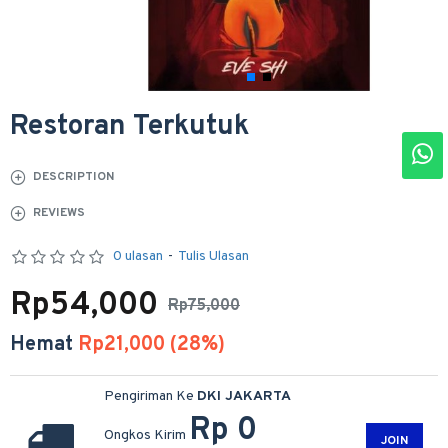
Restoran Terkutuk
DESCRIPTION
REVIEWS
0 ulasan
-
Tulis Ulasan
Rp54,000
Rp75,000
Hemat
Rp21,000 (28%)
Pengiriman Ke
DKI JAKARTA
Rp 0
Ongkos Kirim
JOIN