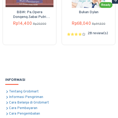
Ready
BBW: Pa.Opera
Bukan Dylan
Dongeng.Sabai Putri
Pemberani (Boardbook)
Rp14,400
Rp68,040
Rp20,000
Rp94,500
28 review(s)
INFORMASI
Tentang Grobmart
Informasi Pengiriman
Cara Belanja di Grobmart
Cara Pembayaran
Cara Pengembalian