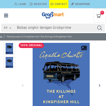
LOGIN
REGISTER
CONTACT
GROBPRIME
0
All
Pembunuhan Di Kingfisher Hill (The Killings At Kingfisher Hill)
100% ORIGINAL