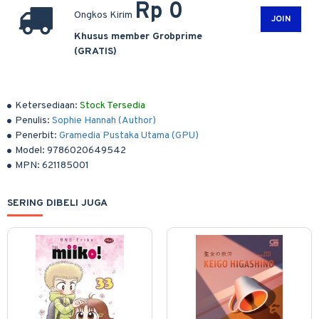
Rp 0
Ongkos Kirim
JOIN
Khusus member Grobprime
(GRATIS)
Ketersediaan:
Stock Tersedia
Penulis:
Sophie Hannah (Author)
Penerbit:
Gramedia Pustaka Utama (GPU)
Model:
9786020649542
MPN:
621185001
SERING DIBELI JUGA