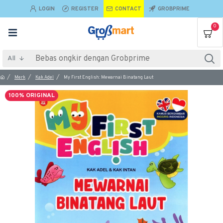
LOGIN
REGISTER
CONTACT
GROBPRIME
0
All
Merk
Kak Adel
My First English: Mewarnai Binatang Laut
100% ORIGINAL