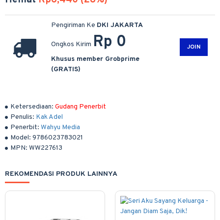
Hemat
Rp6,440 (28%)
Pengiriman Ke
DKI JAKARTA
Rp 0
Ongkos Kirim
JOIN
Khusus member Grobprime
(GRATIS)
Ketersediaan:
Gudang Penerbit
Penulis:
Kak Adel
Penerbit:
Wahyu Media
Model:
9786023783021
MPN:
WW227613
REKOMENDASI PRODUK LAINNYA