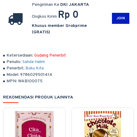
Pengiriman Ke
DKI JAKARTA
Rp 0
Ongkos Kirim
JOIN
Khusus member Grobprime
(GRATIS)
Ketersediaan:
Gudang Penerbit
Penulis:
Sahda Halim
Penerbit:
Buku Kita
Model:
9786029501414
MPN:
WAB100075
REKOMENDASI PRODUK LAINNYA