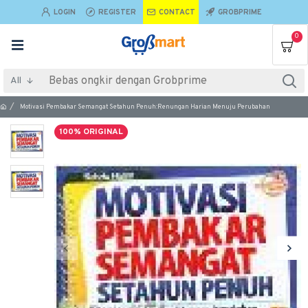
LOGIN
REGISTER
CONTACT
GROBPRIME
0
All
Motivasi Pembakar Semangat Setahun Penuh:Renungan Harian Menuju Perubahan
100% ORIGINAL