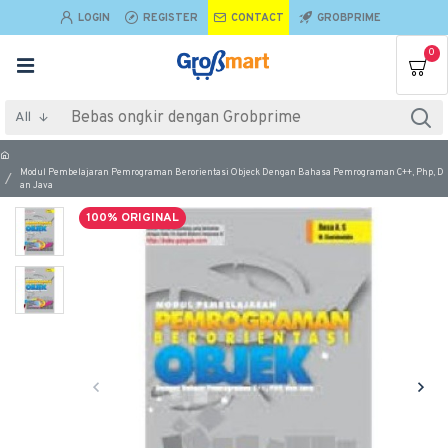
LOGIN
REGISTER
CONTACT
GROBPRIME
0
All
Modul Pembelajaran Pemrograman Berorientasi Objeck Dengan Bahasa Pemrograman C++, Php, D
an Java
100% ORIGINAL