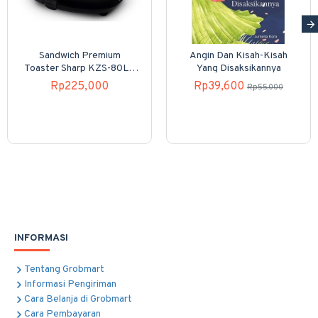
Sandwich Premium
Angin Dan Kisah-Kisah
Toaster Sharp KZS-80LP
Yang Disaksikannya
4 Slices
Rp225,000
Rp39,600
Rp55,000
INFORMASI
Tentang Grobmart
Informasi Pengiriman
Cara Belanja di Grobmart
Cara Pembayaran