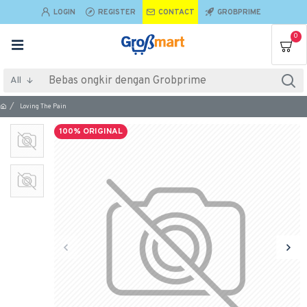
LOGIN
REGISTER
CONTACT
GROBPRIME
0
All
Loving The Pain
100% ORIGINAL