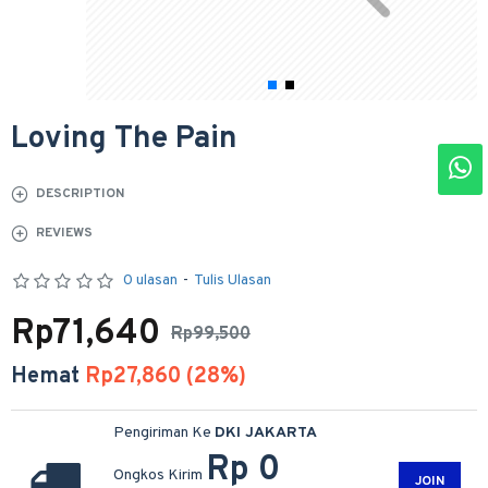
Loving The Pain
DESCRIPTION
REVIEWS
0 ulasan
-
Tulis Ulasan
Rp71,640
Rp99,500
Hemat
Rp27,860 (28%)
Pengiriman Ke
DKI JAKARTA
Rp 0
Ongkos Kirim
JOIN