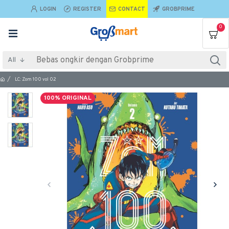
LOGIN
REGISTER
CONTACT
GROBPRIME
0
All
LC: Zom 100 vol 02
100% ORIGINAL