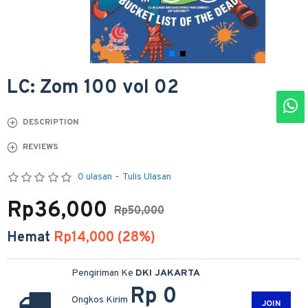
LC: Zom 100 vol 02
DESCRIPTION
REVIEWS
0 ulasan
-
Tulis Ulasan
Rp36,000
Rp50,000
Hemat
Rp14,000 (28%)
Pengiriman Ke
DKI JAKARTA
Rp 0
Ongkos Kirim
JOIN