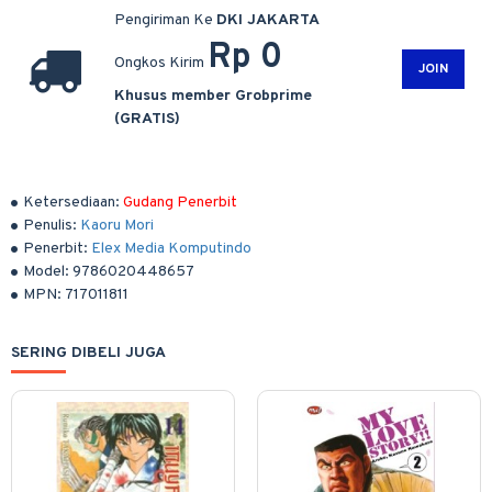
Pengiriman Ke
DKI JAKARTA
Rp 0
Ongkos Kirim
JOIN
Khusus member Grobprime
(GRATIS)
Ketersediaan:
Gudang Penerbit
Penulis:
Kaoru Mori
Penerbit:
Elex Media Komputindo
Model:
9786020448657
MPN:
717011811
SERING DIBELI JUGA