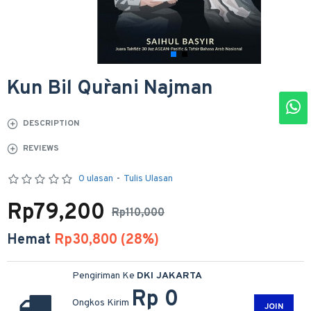
Kun Bil Qur`ani Najman
DESCRIPTION
REVIEWS
0 ulasan
-
Tulis Ulasan
Rp79,200
Rp110,000
Hemat
Rp30,800 (28%)
Pengiriman Ke
DKI JAKARTA
Rp 0
Ongkos Kirim
JOIN