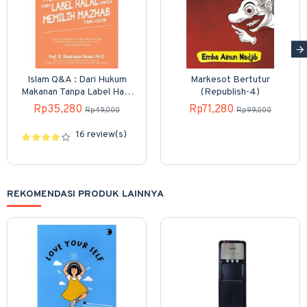
Islam Q&A : Dari Hukum
Markesot Bertutur
Makanan Tanpa Label Halal
(Republish-4)
Hingga Memilih Mazhab
Rp35,280
Rp71,280
Rp49,000
Rp99,000
16 review(s)
REKOMENDASI PRODUK LAINNYA