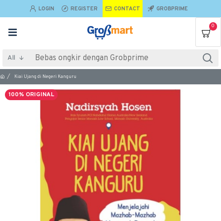
LOGIN
REGISTER
CONTACT
GROBPRIME
0
All
Kiai Ujang di Negeri Kanguru
100% ORIGINAL