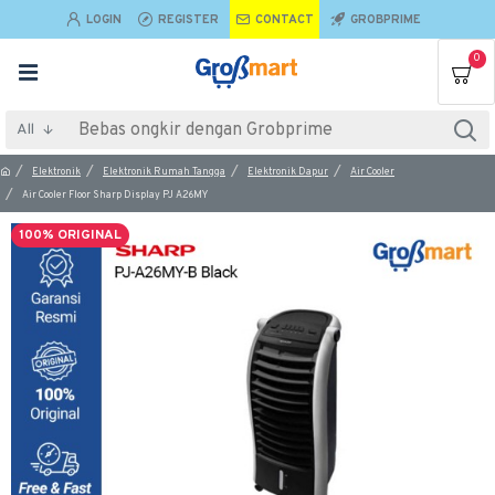
LOGIN
REGISTER
CONTACT
GROBPRIME
0
All
Elektronik
Elektronik Rumah Tangga
Elektronik Dapur
Air Cooler
Air Cooler Floor Sharp Display PJ A26MY
100% ORIGINAL